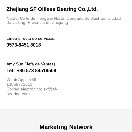
Zhejiang SF Oilless Bearing Co.,Ltd.
No.18, Calle de Hongwei Norte, Condado de Jiashan, Ciudad
de Jiaxing, Provincia de Zhejiang
Línea directa de servicios:
0573-8451 8018
Amy Sun (Jefa de Ventas)
Tel.: +86 573 84519509
WhatsApp : +86
13666771613
Correo electrónico: sxf@sf-
bearing.com
Marketing Network